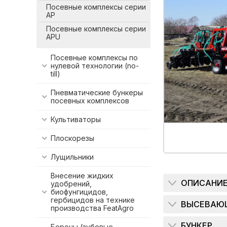
Посевные комплексы серии
AP
Посевные комплексы серии
АРU
Посевные комплексы по
нулевой технологии (no-
till)
Пневматические бункеры
посевных комплексов
Культиваторы
Плоскорезы
Лущильники
Внесение жидких
ОПИСАНИ
удобрений,
биофунгицидов,
гербицидов на технике
ВЫСЕВАЮ
производства FeatAgro
БУНКЕР
Бороны (зубовые,