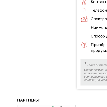
Контакт
Телефон
Электро
Наимено
Способ 
Приобре
продукц
*
- поля обязат
Отправляя данн
пользовательск
соответствии с
данных", на ус
ПАРТНЕРЫ: