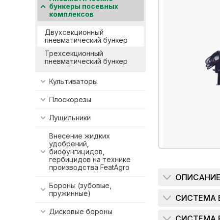
бункеры посевных
комплексов
Двухсекционный
пневматический бункер
Трехсекционный
пневматический бункер
Культиваторы
Плоскорезы
Лущильники
Внесение жидких
удобрений,
биофунгицидов,
гербицидов на технике
производства FeatAgro
ОПИСАНИ
Бороны (зубовые,
пружинные)
СИСТЕМА 
Дисковые бороны
СИСТЕМА 