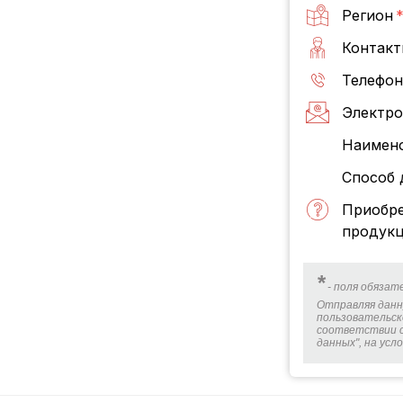
Регион
Контакт
Телефон
Электро
Наимено
Способ 
Приобре
продукц
*
- поля обязат
Отправляя данн
пользовательск
соответствии с
данных", на ус